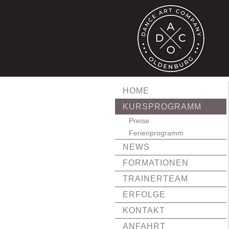
HOME
KURSPROGRAMM
Preise
Ferienprogramm
NEWS
FORMATIONEN
TRAINERTEAM
ERFOLGE
KONTAKT
ANFAHRT